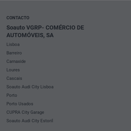
Data *
CONTACTO
Como gostaria de ser contactado?
Serviços pretendidos:
Soauto VGRP- COMÉRCIO DE
Contacto através de: *
AUTOMÓVEIS, SA
E-mail
Telefone
Lisboa
Barreiro
Carnaxide
Por favor, insira os seus dados
Loures
Saudação *
Como gostaria de ser contactado?
Cascais
Contacto através de: *
Soauto Audi City Lisboa
Primeiro nome *
Porto
E-mail
Telefone
Porto Usados
Apelido*
Por favor, insira os seus dados
CUPRA City Garage
Saudação *
Soauto Audi City Estoril
Telefone