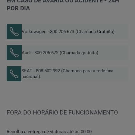
EM CASO DE AVARIA OU ACIDENTE - 24H
Sexta-feira
09:00-19:00
POR DIA
Sábado
10:00-13:00
14:00-18:00
Volkswagen - 800 206 673 (Chamada Gratuita)
Audi - 800 206 672 (Chamada gratuita)
SEAT - 808 502 992 (Chamada para a rede fixa
nacional)
FORA DO HORÁRIO DE FUNCIONAMENTO
Recolha e entrega de viaturas até às 00:00