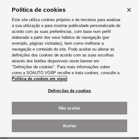
Política de cookies
Este site utiliza cookies próprios e de terceiros para analisar
a sua utilização e para mostrar publicidade personalizada de
acordo com as suas preferências, com base num perfil
BARREIRO
CARNAXIDE
LOURES
CASCAIS
SOAUTO AUDI CITY LISBOA
PORTO
PORTO USADOS
CUPRA CITY GARAGE
SOAUTO AUDI CITY ESTORIL
LISBOA
elaborado a partir dos seus hábitos de navegação (por
exemplo, páginas visitadas), bem como melhorar a
navegação e conteúdo do site. Pode aceitar ou alterar as
definições dos cookies de acordo com as suas escolhas
através dos botões disponíveis neste banner em
SOAUTO VGRP LISBOA
"Definições de cookies". Para mais informações sobre
como a SOAUTO VGRP recolhe e trata cookies, consulte a
1800-255 LISBOA,
Política de cookies em vigor
AVENIDA MARECHAL GOMES DA COSTA, 15
.
+351 219 839 560
(Chamada para a rede fixa nacional)
Definições de cookies
geral@lisboa.soautovgrp.pt
Não aceitar
CONTATOS
OBTER DIREÇÕES
Aceitar