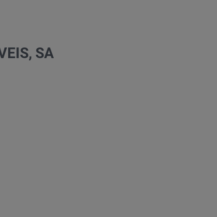
EIS, SA
ado?
s
s