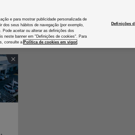
Linha direta
Horário de fun
lização e para mostrar publicidade personalizada de
Definições 
tir dos seus hábitos de navegação (por exemplo,
MARCAS
CARROS NOVOS
CARROS USADO
 Pode aceitar ou alterar as definições dos
is neste banner em "Definições de cookies". Para
s, consulte a
Política de cookies em vigor
.
Marcação de oficina
Soauto Usados
Test drive
Barreiro
Audi
Mobilidade elétrica
Pneus e jantes
Outletcars
Carnaxide
SEAT