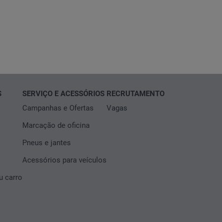
TOS entre outras das marcas comercializadas
TOS entre outras das marcas comercializadas
 não dependam da intervenção humana (aparelhos de
 não dependam da intervenção humana (aparelhos de
rtas), EMS (serviço de mensagens melhoradas), MMS
rtas), EMS (serviço de mensagens melhoradas), MMS
res.”
res.”
S
SERVIÇO E ACESSÓRIOS
RECRUTAMENTO
Campanhas e Ofertas
Vagas
Marcação de oficina
Pneus e jantes
Acessórios para veículos
 carro