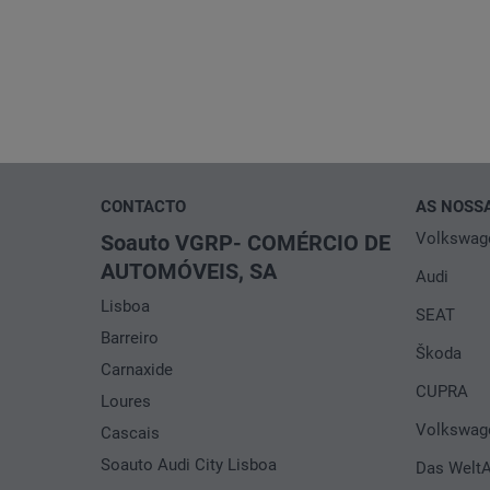
“AUTORIZAÇÃO PARA RECEÇÃO DE COMUNICAÇÕES 
“AUTORIZAÇÃO PARA RECEÇÃO DE COMUNICAÇÕES 
pela Soauto VGRP, designadamente através da util
pela Soauto VGRP, designadamente através da util
chamada automática), de aparelhos de telecópia o
chamada automática), de aparelhos de telecópia o
(ser
(ser
CONTACTO
AS NOSS
Volkswag
Soauto VGRP- COMÉRCIO DE
AUTOMÓVEIS, SA
Audi
Lisboa
SEAT
Barreiro
Škoda
Carnaxide
CUPRA
Loures
Volkswage
Cascais
Soauto Audi City Lisboa
Das Welt