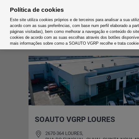
Política de cookies
Este site utiliza cookies próprios e de terceiros para analisar a sua uti
acordo com as suas preferências, com base num perfil elaborado a par
páginas visitadas), bem como melhorar a navegação e conteúdo do site.
cookies de acordo com as suas escolhas através dos botões disponíve
mais informações sobre como a SOAUTO VGRP recolhe e trata cookie
Imediatamente disponível
Campanhas e Ofertas
Das WeltAuto
Volkswagen
Lisboa
SOAUTO VGRP LOURES
Contactos
Os nossos serviços
2670-364 LOURES,