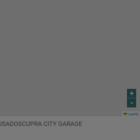
Porto Usados
+
-
Leaflet
USADOS
CUPRA CITY GARAGE