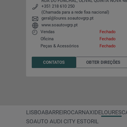
RUA DO FUNCHAL, OLIVAL QUINTA NOVA 4
+351 218 610 250
(Chamada para a rede fixa nacional)
geral@loures.soautovgrp.pt
www.soautovgrp.pt
Compramos o seu carro
Configurar
Cascais
CUPRA
Volks
Vendas
Fechado
Oficina
Fechado
Peças & Acessórios
Fechado
Test drive
Contactos
Acessórios para veículos
CONTATOS
OBTER DIREÇÕES
CUPRA City Garage
LISBOA
BARREIRO
CARNAXIDE
LOURES
C
SOAUTO AUDI CITY ESTORIL