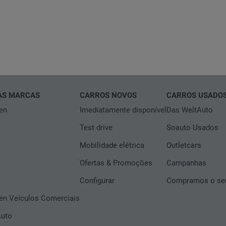
DE MARKETING DIRECTO COMO CAMPANHAS, PROMOÇÕES, DESCON
DE MARKETING DIRECTO COMO CAMPANHAS, PROMOÇÕES, DESCON
ização de sistemas automatizados de chamada e comunicação que
ização de sistemas automatizados de chamada e comunicação que
u de correio eletrónico, incluindo SMS (serviço de mensagens cu
u de correio eletrónico, incluindo SMS (serviço de mensagens cu
viços de mensagens multimédia) e outros tipos de aplicações simila
viços de mensagens multimédia) e outros tipos de aplicações simila
Escolha a sua opção
Escolha a sua opção
Autorizo
Não autorizo
AS MARCAS
CARROS NOVOS
CARROS USADO
Autorizo
Não autorizo
en
Imediatamente disponível
Das WeltAuto
Test drive
Soauto Usados
ENVIAR
ENVIAR
Mobilidade elétrica
Outletcars
Ofertas & Promoções
Campanhas
Configurar
Compramos o seu
n Veículos Comerciais
Auto