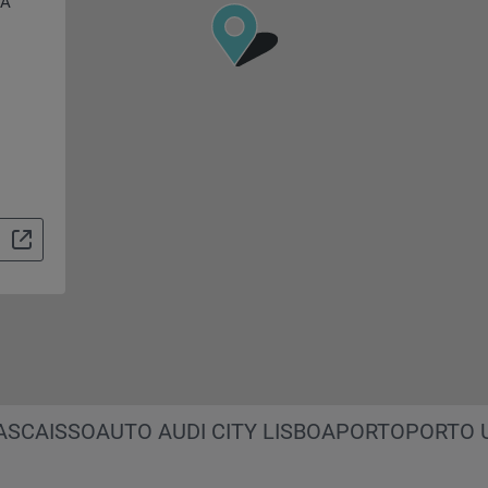
8A
wagen Veículos Comerciais
Soauto Audi City Lisboa
Das WeltAuto
Porto
Soauto Audi City Estoril
ASCAIS
SOAUTO AUDI CITY LISBOA
PORTO
PORTO 