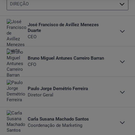
VENDAS
OFICINA
PEÇAS E ACESSÓRIOS
ASSISTENTES
MARKETING
COMPLIANCE
DIREÇÃO
José Francisco de Avillez Menezes
Duarte
CEO
+351 218 610 250
Bruno Miguel Antunes Carreiro Barran
(Chamada para a rede fixa nacional)
CFO
E-MAIL
DESCARREGAR CARTÃO DE VISITA
+351 218 610 250
Paulo Jorge Demétrio Ferreira
(Chamada para a rede fixa nacional)
Diretor Geral
E-MAIL
DESCARREGAR CARTÃO DE VISITA
+351 218 610 250
Carla Susana Machado Santos
(Chamada para a rede fixa nacional)
Coordenação de Marketing
Direção
E-MAIL