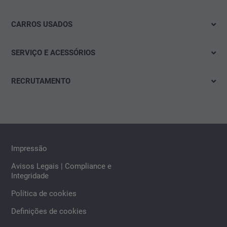
Audi
Imediatamente disponível
SEAT
CARROS USADOS
Test drive
Škoda
Das WeltAuto
Mobilidade elétrica
SERVIÇO E ACESSÓRIOS
CUPRA
Soauto Usados
Ofertas & Promoções
Campanhas e Ofertas
Volkswagen Veículos Comerciais
Outletcars
RECRUTAMENTO
Configurar
Marcação de oficina
Das WeltAuto
Campanhas
Vagas
Pneus e jantes
Compramos o seu carro
Acessórios para veículos
Impressão
Avisos Legais | Compliance e
Integridade
Política de cookies
Definições de cookies