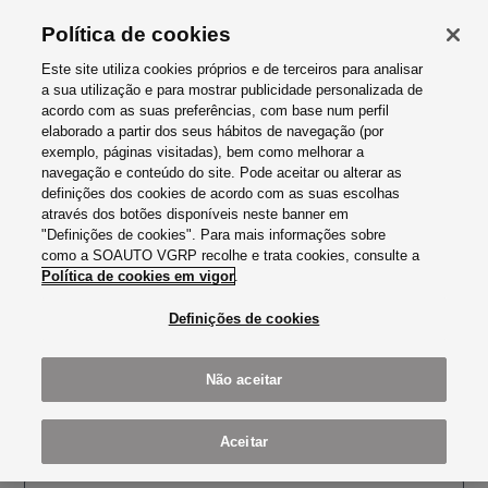
Política de cookies
Este site utiliza cookies próprios e de terceiros para analisar
a sua utilização e para mostrar publicidade personalizada de
acordo com as suas preferências, com base num perfil
elaborado a partir dos seus hábitos de navegação (por
exemplo, páginas visitadas), bem como melhorar a
SOAUTO VGRP- COMÉRCIO DE
navegação e conteúdo do site. Pode aceitar ou alterar as
definições dos cookies de acordo com as suas escolhas
AUTOMÓVEIS, SA
através dos botões disponíveis neste banner em
EQUIPA
"Definições de cookies". Para mais informações sobre
como a SOAUTO VGRP recolhe e trata cookies, consulte a
As suas dúvidas ou questões são importantes para nós.
Política de cookies em vigor
.
Pode encontrar aqui a equipa da Soauto VGRP, disponivel
Definições de cookies
para o ajudar/ aconselhar.
LISBOA
BARREIRO
CARNAXIDE
CASCAIS
SOAUTO AUDI CITY LISBOA
PORTO
PORTO USADOS
CUPRA CITY GARAGE
SOAUTO AUDI CITY ESTORIL
LOURES
Não aceitar
Aceitar