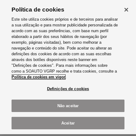
Política de cookies
Este site utiliza cookies próprios e de terceiros para analisar
a sua utilização e para mostrar publicidade personalizada de
acordo com as suas preferências, com base num perfil
elaborado a partir dos seus hábitos de navegação (por
exemplo, páginas visitadas), bem como melhorar a
SOAUTO VGRP- COMÉRCIO DE
navegação e conteúdo do site. Pode aceitar ou alterar as
definições dos cookies de acordo com as suas escolhas
AUTOMÓVEIS, SA
através dos botões disponíveis neste banner em
A SOAUTO FOI PARCEIRA OFICIAL
"Definições de cookies". Para mais informações sobre
como a SOAUTO VGRP recolhe e trata cookies, consulte a
DA CORRIDA VILA RIO
Política de cookies em vigor
.
Experimente o desempenho de um automóvel ao mais alto
Definições de cookies
nível e passe a fazer parte da tribo CUPRA. Descubra agora
o seu CUPRA favorito.
Não aceitar
Notícias
Aceitar
A SOAUTO foi parceira oficial da Corrida Vila Rio