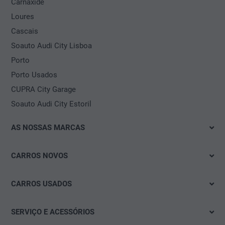
Carnaxide
Loures
Cascais
Soauto Audi City Lisboa
Porto
Porto Usados
CUPRA City Garage
Soauto Audi City Estoril
AS NOSSAS MARCAS
Volkswagen
CARROS NOVOS
Audi
Imediatamente disponível
SEAT
CARROS USADOS
Test drive
Škoda
Das WeltAuto
Mobilidade elétrica
SERVIÇO E ACESSÓRIOS
CUPRA
Soauto Usados
Ofertas & Promoções