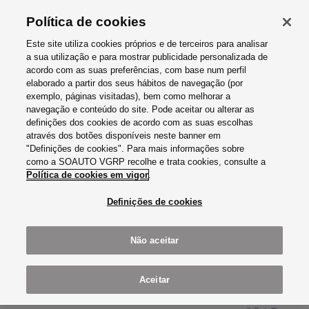
Política de cookies
Este site utiliza cookies próprios e de terceiros para analisar
a sua utilização e para mostrar publicidade personalizada de
acordo com as suas preferências, com base num perfil
elaborado a partir dos seus hábitos de navegação (por
exemplo, páginas visitadas), bem como melhorar a
SOAUTO VGRP- COMÉRCIO DE
navegação e conteúdo do site. Pode aceitar ou alterar as
definições dos cookies de acordo com as suas escolhas
AUTOMÓVEIS, SA
através dos botões disponíveis neste banner em
NOTÍCIAS
"Definições de cookies". Para mais informações sobre
como a SOAUTO VGRP recolhe e trata cookies, consulte a
A Audi está hoje a moldar o mundo de amanhã. Com
Política de cookies em vigor
.
tecnologia progressista, criatividade entusiasmante e novos
Definições de cookies
impulsos de reflexão social. Descubra agora a diversidade
dos nossos modelos Audi.
Não aceitar
Notícias
Audi Road Tomorrow-marina de Cascais
Aceitar