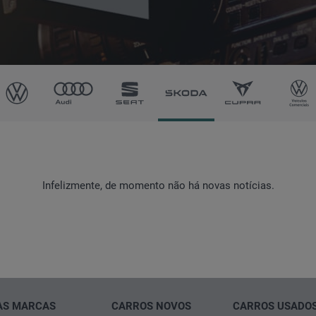
OLKSWAGEN
AUDI
SEAT
ŠKODA
CUPRA
VOLKSW
wagen Veículos Comerciais
Soauto Audi City Lisboa
Das WeltAuto
Porto
VEÍCUL
COMERCI
Infelizmente, de momento não há novas notícias.
Soauto Audi City Estoril
AS MARCAS
CARROS NOVOS
CARROS USADO