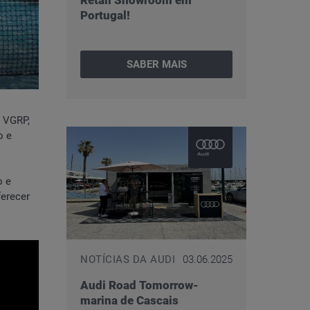
Retail Showroom em
Portugal!
SABER MAIS
o VGRP,
o e
o e
erecer
NOTÍCIAS DA AUDI
03.06.2025
Audi Road Tomorrow-
marina de Cascais