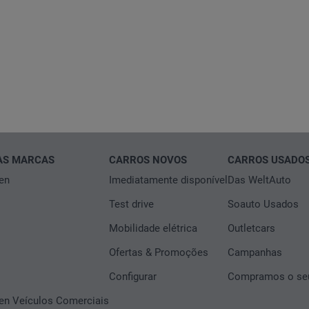
AS MARCAS
CARROS NOVOS
CARROS USADO
en
Imediatamente disponível
Das WeltAuto
Test drive
Soauto Usados
Mobilidade elétrica
Outletcars
Ofertas & Promoções
Campanhas
Configurar
Compramos o seu
n Veículos Comerciais