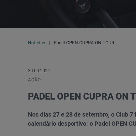
Compramos o seu carro
Configurar
Cascais
CUPRA
Volks
Notícias
Padel OPEN CUPRA ON TOUR
Test drive
Contactos
Acessórios para veículos
30.09.2024
AÇÃO
PADEL OPEN CUPRA ON 
CUPRA City Garage
Nos dias 27 e 28 de setembro, o Club 7
calendário desportivo: o Padel OPEN 