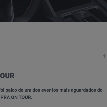
wagen Veículos Comerciais
Soauto Audi City Lisboa
Das WeltAuto
Porto
TOUR
Soauto Audi City Estoril
 foi palco de um dos eventos mais aguardados do
CUPRA ON TOUR.