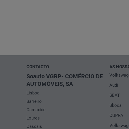
CONTACTO
AS NOSS
Volkswag
Soauto VGRP- COMÉRCIO DE
AUTOMÓVEIS, SA
Audi
Lisboa
SEAT
Barreiro
Škoda
Carnaxide
CUPRA
Loures
Volkswage
Cascais