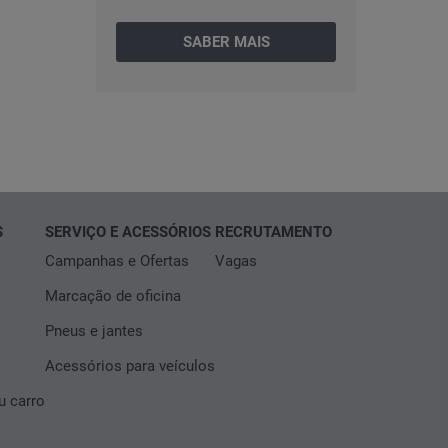
SABER MAIS
S
SERVIÇO E ACESSÓRIOS
RECRUTAMENTO
Campanhas e Ofertas
Vagas
Marcação de oficina
Pneus e jantes
Acessórios para veículos
 carro