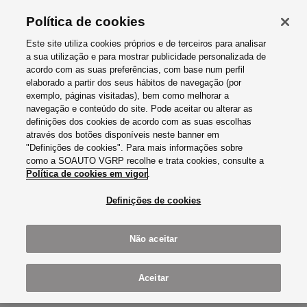
Política de cookies
Este site utiliza cookies próprios e de terceiros para analisar
a sua utilização e para mostrar publicidade personalizada de
acordo com as suas preferências, com base num perfil
elaborado a partir dos seus hábitos de navegação (por
exemplo, páginas visitadas), bem como melhorar a
SOAUTO VGRP- COMÉRCIO DE
navegação e conteúdo do site. Pode aceitar ou alterar as
definições dos cookies de acordo com as suas escolhas
AUTOMÓVEIS, SA
através dos botões disponíveis neste banner em
NOTÍCIAS
"Definições de cookies". Para mais informações sobre
como a SOAUTO VGRP recolhe e trata cookies, consulte a
Experimente o desempenho de um automóvel ao mais alto
Política de cookies em vigor
.
nível e passe a fazer parte da tribo CUPRA. Descubra agora
Definições de cookies
o seu CUPRA favorito.
Não aceitar
Notícias
Soauto VGRP apresenta Novos CUPRA Leon & CUPRA
Aceitar
Formentor