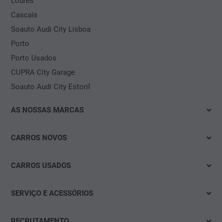
Loures
Cascais
Soauto Audi City Lisboa
Porto
Porto Usados
CUPRA City Garage
Soauto Audi City Estoril
AS NOSSAS MARCAS
Volkswagen
CARROS NOVOS
Audi
Imediatamente disponível
SEAT
CARROS USADOS
Test drive
Škoda
Das WeltAuto
Mobilidade elétrica
SERVIÇO E ACESSÓRIOS
CUPRA
Soauto Usados
Ofertas & Promoções
Campanhas e Ofertas
Volkswagen Veículos Comerciais
Outletcars
RECRUTAMENTO
Configurar